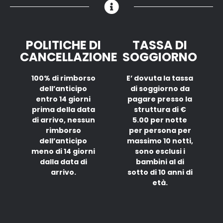
POLITICHE DI
TASSA DI
CANCELLAZIONE
SOGGIORNO
100% di rimborso
E’ dovuta la tassa
dell’anticipo
di soggiorno da
entro 14 giorni
pagare presso la
prima della data
struttura di €
di arrivo, nessun
5.00 per notte
rimborso
per persona per
dell’anticipo
massimo 10 notti,
meno di 14 giorni
sono esclusi i
dalla data di
bambini al di
arrivo.
sotto di 10 anni di
età.